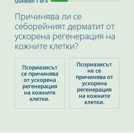
Question
1
of
4
Причинява ли се
себорейният дерматит от
ускорена регенерация на
кожните клетки?
Псориазисът
Псориазисът
не се
се причинява
причинява от
от ускорена
ускорена
регенерация
регенерация
на кожните
на кожните
клетки.
клетки.