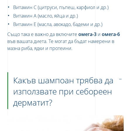
Витамин
C
(цитруси, пъпеш, карфиол и др.)
Витамин
A
(масло, яйца и др.)
Витамин
E
(масла, авокадо, бадеми и др.)
Също така е важно да включите
омега-3
и
омега-6
във вашата диета. Те могат да бъдат намерени в
мазна риба, ядки и протеини.
Какъв шампоан трябва да
използвате при себореен
дерматит?