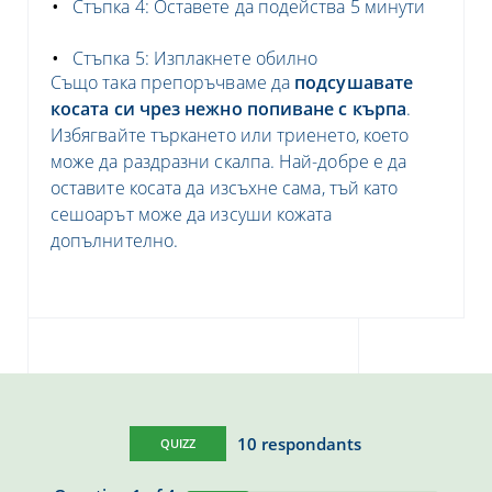
Стъпка 4: Оставете да подейства 5 минути
Стъпка 5: Изплакнете обилно
Също така пре
поръчваме
да
подсушавате
косата си чрез нежно попиване с кърпа
.
Избягвайте търкането или триенето, което
може да раздразни скалпа. Най-добре е да
оставите косата да изсъхне
сама
, тъй като
сешоарът може да изсуши кожата
допълнително.
10
respondants
QUIZZ