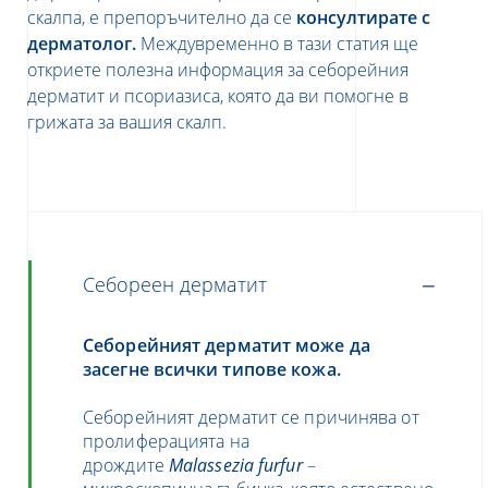
скалпа, е препоръчително да се
консултирате с
дерматолог.
Междувременно в тази статия ще
я относно защита на вашите лични
откриете полезна информация за себорейния
рочетете нашата политика за
ителност на данните
дерматит и псориазиса, която да ви помогне в
грижата за вашия скалп.
Себореен дерматит
Себорейният дерматит може да
засегне всички типове кожа.
Себорейният дерматит се причинява от
пролиферацията на
дрождите
Malassezia
furfur
–