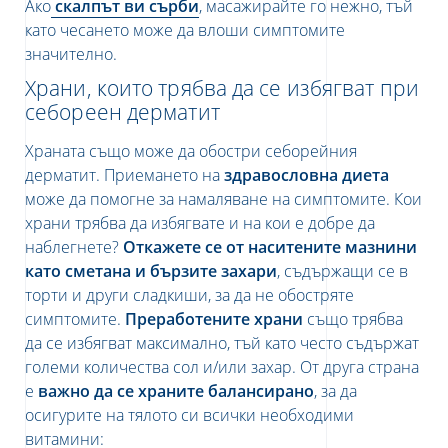
Ако
скалпът ви сърби
, масажирайте го нежно, тъй
като чесането може да влоши симптомите
значително.
Храни, които трябва да се избягват при
себореен дерматит
Храната също може да обостри себорейния
дерматит. Приемането на
здравословна диета
може да помогне за намаляване на симптомите. Кои
храни трябва да избягвате и на кои е добре да
наблегнете?
Откажете се от наситените мазнини
като сметана и бързите захари
, съдържащи се в
торти и други сладкиши, за да не обостряте
симптомите.
Преработените храни
също трябва
да се избягват максимално, тъй като често съдържат
големи количества сол и/или захар. От друга страна
е
важно да се храните балансирано
, за да
осигурите на тялото си всички необходими
витамини: