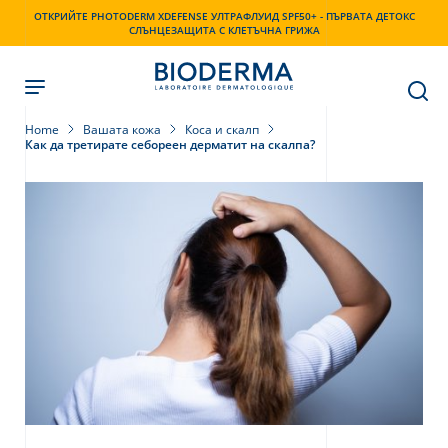
Skip
ОТКРИЙТЕ PHOTODERM XDEFENSE УЛТРАФЛУИД SPF50+ - ПЪРВАТА ДЕТОКС
to
СЛЪНЦЕЗАЩИТА С КЛЕТЪЧНА ГРИЖА
main
content
Home
Вашата кожа
Коса и скалп
Как да третирате себореен дерматит на скалпа?