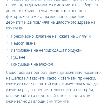
на живот, за да намалите симптомите на себореен
дерматит. Съществуват множество външни
фактори, които могат да влошат себорейния
дерматит и да повлияят на цялостното здраве на
кожата ви:
Прекомерно излагане на кожата на
UV
лъчи
Недоспиване
Използване на неподходящи продукти
Пушене
Консумация на алкохол
Също така ви пре
поръчваме
да избягвате носенето
на шапки или каскети, както и стегнати прически,
които опъват скалпа, тъй като всичко това може да
увеличи раздразнението. Ако скалпът ви сърби,
масажирайте го нежно, тъй като чесането може
значително да влоши симптомите.