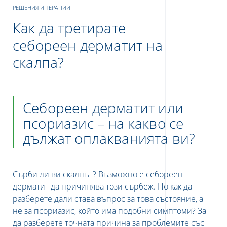
РЕШЕНИЯ И ТЕРАПИИ
Как да третирате
себореен дерматит на
скалпа?
Себореен дерматит или
е
псориазис – на какво се
дължат оплакванията ви?
UR NEWSLETTER
Сърби ли ви скалпът? Възможно е себореен
etter
дерматит да причинява този сърбеж. Но как да
разберете дали става въпрос за това състояние, а
не за псориазис, който има подобни симптоми? За
да разберете точната причина за проблемите със