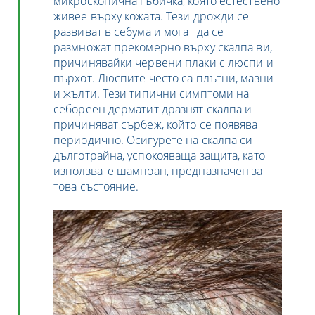
микроскопична гъбичка, която естествено
живее върху кожата. Тези дрожди се
развиват в себума и могат да се
размножат прекомерно върху скалпа ви,
причинявайки червени плаки с люспи и
пърхот. Люспите често са плътни, мазни
и жълти. Тези типични симптоми на
себореен дерматит дразнят скалпа и
причиняват сърбеж, който се появява
периодично. Осигурете на скалпа си
дълготрайна, успокояваща защита, като
използвате шампоан, предназначен за
това състояние.