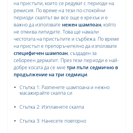
на пристъпи, които се редуват с периоди на
ремисия. По време на тези по-спокойни
периоди скалпът ви все още е крехък и е
важно да използвате
нежен шампоан
, който
не отмива липидите. Това ще намали
честотата на пристъпите и сърбежа. По време
на пристъп е препоръчително да използвате
специфичен шампоан
, създаден за
себореен дерматит. През тези периоди е най-
добре косата да се мие
три пъти седмично в
продължение на три седмици
.
Стъпка 1: Разпенете шампоана и нежно
масажирайте скалпа си
Стъпка 2: Изплакнете скалпа
Стъпка 3: Нанесете повторно