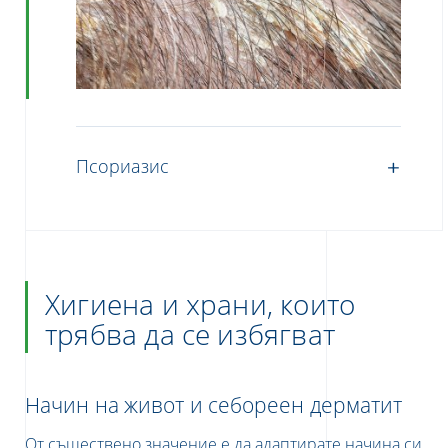
Псориазис
Хигиена и храни, които
трябва да се избягват
Начин на живот и себореен дерматит
От съществено значение е да адаптирате начина си