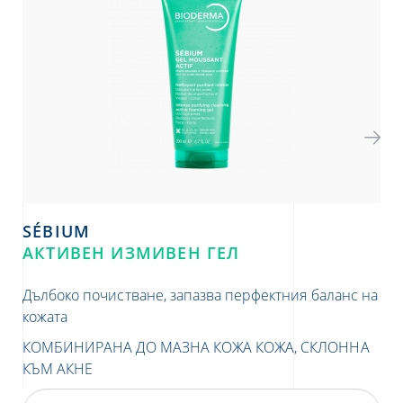
SÉBIUM
S
АКТИВЕН ИЗМИВЕН ГЕЛ
KE
Дълбоко почистване, запазва перфектния баланс на
Ви
кожата
от 
КОМБИНИРАНА ДО МАЗНА КОЖА
КОЖА, СКЛОННА
КО
КЪМ АКНЕ