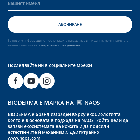
За повече информация относно защита на вашите лични данни, моля, прочетете
нашата политика за
поверителност на данните
Последвайте ни в социалните мрежи
BIODERMA Е МАРКА НА
NAOS
BIODERMA е бранд изграден върху екобиологията,
която е в основата в подхода на NAOS, който цели да
запази екосистемата на кожата и да подсили
естествените ѝ механизми. Дълготрайно.
www.naos.com