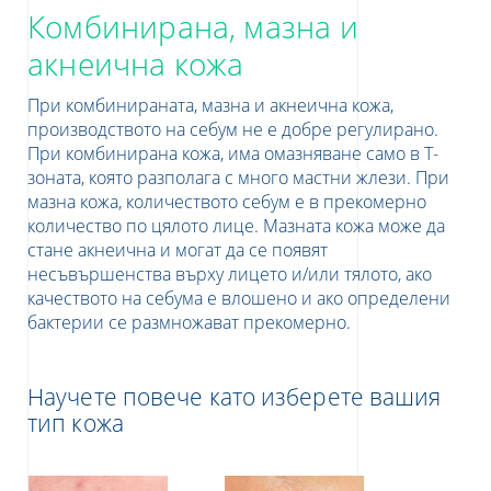
Комбинирана, мазна и
акнеична кожа
При комбинираната, мазна и акнеична кожа,
производството на себум не е добре регулирано.
При комбинирана кожа, има омазняване само в Т-
зоната, която разполага с много мастни жлези. При
мазна кожа, количеството себум е в прекомерно
количество по цялото лице. Мазната кожа може да
е
стане акнеична и могат да се появят
несъвършенства върху лицето и/или тялото, ако
качеството на себума е влошено и ако определени
UR NEWSLETTER
бактерии се размножават прекомерно.
etter
Научете повече като изберете вашия
тип кожа