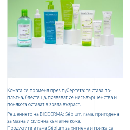
Кожата се променя през пубертета: тя става по-
плътна, блестяща, появяват се несъвършенства и
понякога остават в зряла възраст.
Решението на BIODERMA: Sébium, гама, пригодена
за мазна и склонна към акне кожа.
Продуктите в гама Sébium за хигиена и грижа са