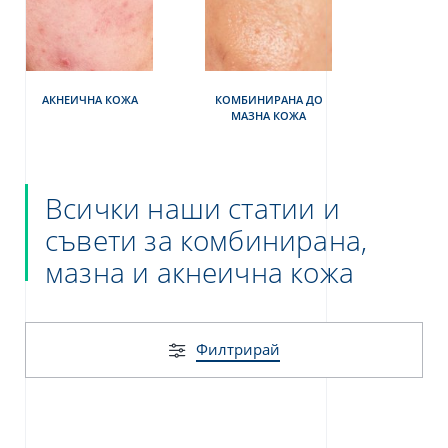
я относно защита на вашите лични
рочетете нашата политика за
ителност на данните
АКНЕИЧНА КОЖА
КОМБИНИРАНА ДО
МАЗНА КОЖА
Всички наши статии и
съвети за комбинирана,
мазна и акнеична кожа
Филтрирай