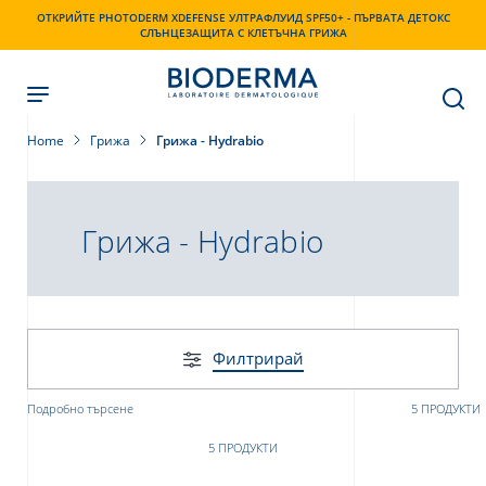
Skip
ОТКРИЙТЕ PHOTODERM XDEFENSE УЛТРАФЛУИД SPF50+ - ПЪРВАТА ДЕТОКС
to
СЛЪНЦЕЗАЩИТА С КЛЕТЪЧНА ГРИЖА
main
content
Home
Грижа
Грижа - Hydrabio
Грижа - Hydrabio
Филтрирай
Подробно търсене
5 ПРОДУКТИ
5 ПРОДУКТИ