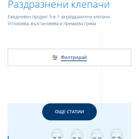
Раздразнени клепачи
Ежедневен продукт 3-в-1 за раздразнени клепачи.
Успокоява, възстановява и премахва грима
Филтрирай
е
UR NEWSLETTER
etter
ОЩЕ СТАТИИ