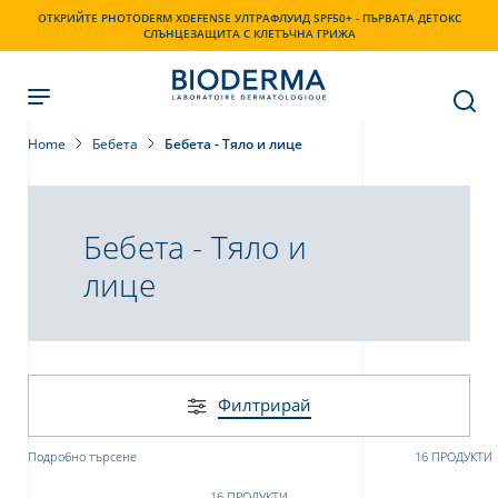
Skip
ОТКРИЙТЕ PHOTODERM XDEFENSE УЛТРАФЛУИД SPF50+ - ПЪРВАТА ДЕТОКС
to
СЛЪНЦЕЗАЩИТА С КЛЕТЪЧНА ГРИЖА
main
content
Home
Бебета
Бебета - Тяло и лице
Бебета - Тяло и
лице
Филтрирай
Подробно търсене
16 ПРОДУКТИ
16 ПРОДУКТИ