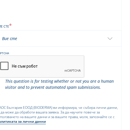
ИЕ СТЕ
Вие сте
APTCHA
This question is for testing whether or not you are a human
visitor and to prevent automated spam submissions.
АОС България ЕООД (BIODERMA) ви информира, че събира лични данни,
 да може да обработи вашата заявка. За да научите повече за
ползването на вашите данни и за вашите права, моля, запознайте се с
олитиката за лични данни