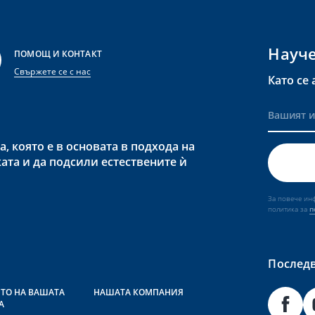
Науче
ПОМОЩ И КОНТАКТ
Свържете се с нас
Като се
 която е в основата в подхода на
ата и да подсили естествените ѝ
За повече ин
политика за
п
Последв
ЕТО НА ВАШАТА
НАШАТА КОМПАНИЯ
А