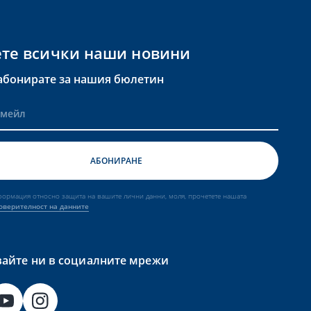
те всички наши новини
 абонирате за нашия бюлетин
формация относно защита на вашите лични данни, моля, прочетете нашата
оверителност на данните
айте ни в социалните мрежи