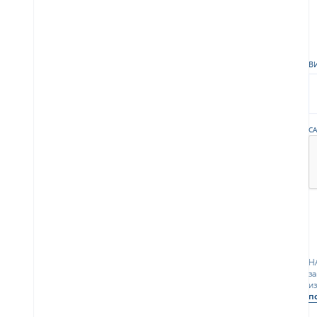
В
C
Н
за
из
п