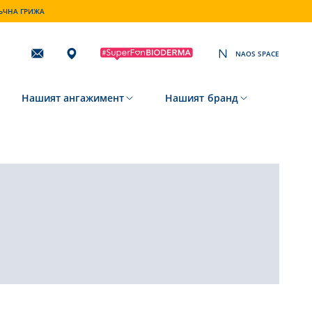
ТЪЧНА ГРИЖА
NAOS SPACE
Subscribing
to
our
newsletter
Нашият ангажимент
Нашият бранд