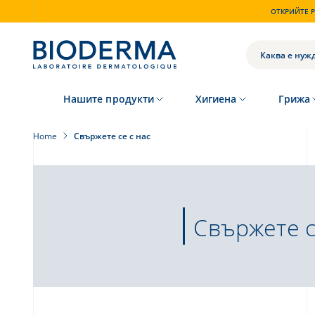
Skip
ОТКРИЙТЕ P
to
main
content
ТЪРСЕНЕ
Нашите продукти
Хигиена
Грижа
Home
Свържете се с нас
Свържете с