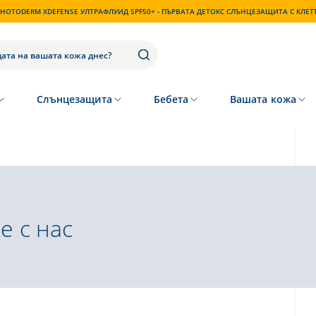
HOTODERM XDEFENSE УЛТРАФЛУИД SPF50+ - ПЪРВАТА ДЕТОКС СЛЪНЦЕЗАЩИТА С КЛЕ
Слънцезащита
Бебета
Вашата кожа
е с нас