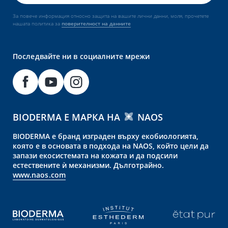
За повече информация относно защита на вашите лични данни, моля, прочетете
нашата политика за
поверителност на данните
Последвайте ни в социалните мрежи
BIODERMA Е МАРКА НА
NAOS
BIODERMA е бранд изграден върху екобиологията,
която е в основата в подхода на NAOS, който цели да
запази екосистемата на кожата и да подсили
естествените ѝ механизми. Дълготрайно.
www.naos.com