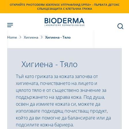
Skip
ОТКРИЙТЕ PHOTODERM XDEFENSE УЛТРАФЛУИД SPF50+ - ПЪРВАТА ДЕТОКС
to
СЛЪНЦЕЗАЩИТА С КЛЕТЪЧНА ГРИЖА
main
content
Home
Хигиена
Хигиена - Тяло
Хигиена - Тяло
Тъй като грижата за кожата започва от
хигиената, почистването на лицето и
цялото тяло е от съществено значение за
поддържането на здрава кожа. Под душа,
освен да измиете кожата си, можете да
използвате подходящ почистващ продукт,
който да ви помогне да балансирате или да
подсилите кожна бариера.