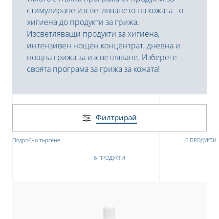
стимулиране изсветляването на кожата - от
хигиена до продукти за грижа.
Изсветляващи продукти за хигиена,
интензивен нощен концентрат, дневна и
нощна грижа за изсветляване. Изберете
своята програма за грижа за кожата!
е
Филтрирай
Подробно търсене
6 ПРОДУКТИ
UR NEWSLETTER
6 ПРОДУКТИ
etter