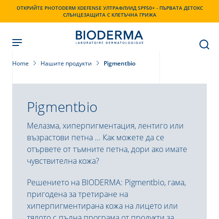
Skip
ОТКРИЙТЕ PHOTODERM XDEFENSE УЛТРАФЛУИД SPF50+ - ПЪРВАТА ДЕТОКС
to
СЛЪНЦЕЗАЩИТА С КЛЕТЪЧНА ГРИЖА
main
content
Home
Нашите продукти
Pigmentbio
Pigmentbio
Мелазма, хиперпигментация, лентиго или
възрастови петна ... Как можете да се
отървете от тъмните петна, дори ако имате
чувствителна кожа?
Решението на BIODERMA: Pigmentbio, гама,
пригодена за третиране на
хиперпигментирана кожа на лицето или
тялото с пълна програма от продукти за