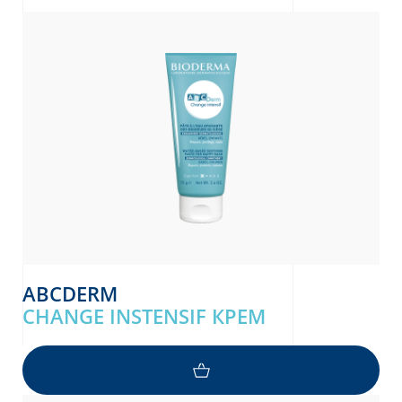
е
UR NEWSLETTER
ABCDERM
etter
CHANGE INSTENSIF КРЕМ