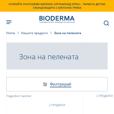
Skip
ОТКРИЙТЕ PHOTODERM XDEFENSE УЛТРАФЛУИД SPF50+ - ПЪРВАТА ДЕТОКС
to
СЛЪНЦЕЗАЩИТА С КЛЕТЪЧНА ГРИЖА
main
content
Home
Нашите продукти
Зона на пелената
Зона на пелената
Филтрирай
Подробно търсене
2 ПРОДУКТИ
2 ПРОДУКТИ