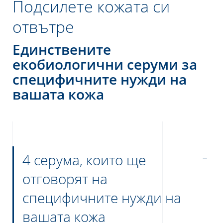
Подсилете кожата си
отвътре
Единствените
екобиологични серуми за
специфичните нужди на
вашата кожа
е
UR NEWSLETTER
4 серума, които ще
etter
отговорят на
специфичните нужди на
вашата кожа