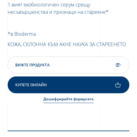
1-вият екобиологичен серум срещу
Дъ
несъвършенства и признаци на стареене*
с д
въ
НА
*в Bioderma
КОЖА, СКЛОННА КЪМ АКНЕ
НАУКА ЗА СТАРЕЕНЕТО
ВИЖТЕ ПРОДУКТА
КУПЕТЕ ОНЛАЙН
Дешифрирайте формулата