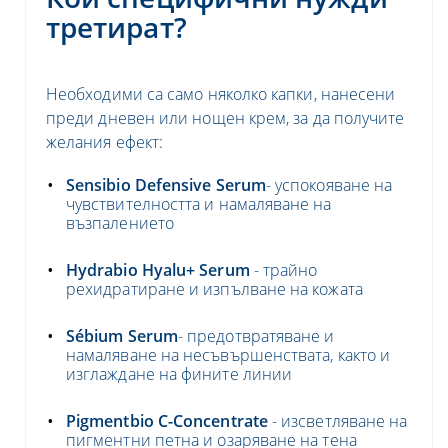
третират?
Необходими са само няколко капки, нанесени
преди дневен или нощен крем, за да получите
желания ефект:
Sensibio Defensive
Serum
- успокояване на
чувствителността и намаляване на
възпалението
Hydrabio Hyalu+
Serum
- трайно
рехидратиране и изпълване на кожата
S
é
bium
Serum
- предотвратяване и
намаляване на несъвършенствата, както и
изглаждане на фините линии
Pigmentbio C-Concentrate
- изсветляване на
пигментни петна и озаряване на тена