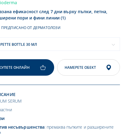
Bioderma
азана ефикасност след 7 дни върху пъпки, петна,
ширени пори и фини линии (1)
ПРЕДПИСАНО ОТ ДЕРМАТОЛОЗИ
IPETTE BOTTLE 30 МЛ
КУПЕТЕ ОНЛАЙН
НАМЕРЕТЕ ОБЕКТ
ИСАНИЕ
IUM SERUM
растни
зи
тив несъвършенства
: премахва пъпките и разширените
и