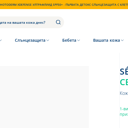
HOTODERM XDEFENSE УЛТРАФЛУИД SPF50+ - ПЪРВАТА ДЕТОКС СЛЪНЦЕЗАЩИТА С КЛЕ
Слънцезащита
Бебета
Вашата кожа
С
Кож
1-в
при