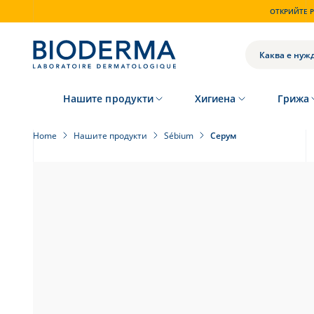
Skip
ОТКРИЙТЕ P
to
main
content
ТЪРСЕНЕ
Нашите продукти
Хигиена
Грижа
Home
Нашите продукти
Sébium
Серум