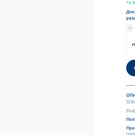
*в 
Док
раз
P
ОП
SEB
Въз
Пол
Про
пор