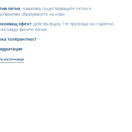
тив петна
: намалява съществуващите петна и
дотвратява образуването на нови
окояващ ефект
: действа върху 1те признаци на стареене,
 изглажда фините линии
ока толерантност
хидратация
те източници