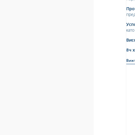
Про
пре
Усп
като
Вис
8ч 
Виж