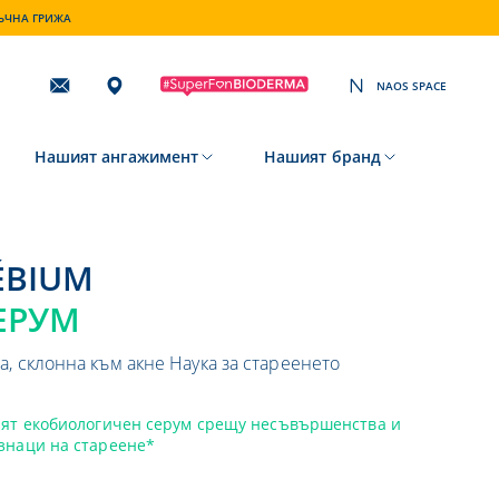
ТЪЧНА ГРИЖА
NAOS SPACE
Subscribing
to
our
newsletter
Нашият ангажимент
Нашият бранд
SÉBIUM
ЕРУМ
а, склонна към акне
Наука за стареенето
ият екобиологичен серум срещу несъвършенства и
знаци на стареене*