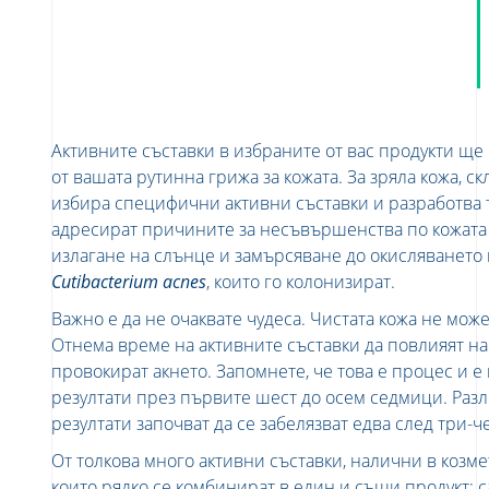
Активните съставки в избраните от вас продукти ще
от вашата рутинна грижа за кожата. За зряла кожа, с
избира специфични активни съставки и разработва 
адресират причините за несъвършенства по кожата 
излагане на слънце и замърсяване до окисляването 
Cutibacterium acnes
, които го колонизират.
Важно е да не очаквате чудеса. Чистата кожа не може
Отнема време на активните съставки да повлияят на
провокират акнето. Запомнете, че това е процес и е
резултати през първите шест до осем седмици. Разл
резултати започват да се забелязват едва след три-
От толкова много активни съставки, налични в козме
които рядко се комбинират в един и същи продукт: 