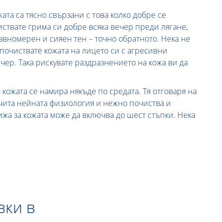
ата са тясно свързани с това колко добре се
иствате грима си добре всяка вечер преди лягане,
равномерен и сияен тен – точно обратното. Нека не
 почиствате кожата на лицето си с агресивни
ечер. Така рискувате раздразнението на кожа ви да
 кожата се намира някъде по средата. Тя отговаря на
чита нейната физиология и нежно почиства и
ижа за кожата може да включва до шест стъпки. Нека
вки в