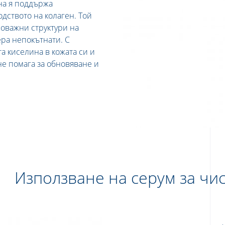
на я поддържа
дството на колаген. Той
оважни структури на
ера непокътнати. С
а киселина в кожата си и
е помага за обновяване и
Използване на серум за чи