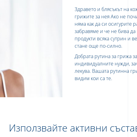
Здравето и блясъкът на кож
грижите за нея Ако не поч
няма как да си осигурите 
забравяме и че не бива да
продукти всяка сутрин и в
стане още по-силно.
Добрата рутина за грижа за
индивидуалните нужди, за
лекува. Вашата рутинна гр
видим кои са те.
Използвайте активни съста