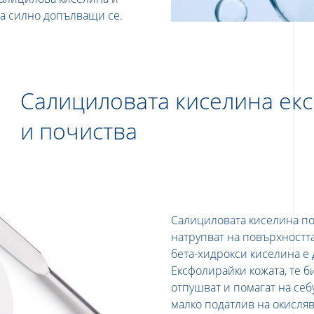
са силно допълващи се.
Салициловата киселина ек
и почиства
Салициловата киселина пом
натрупват на повърхността
бета-хидрокси киселина е 
Ексфолирайки кожата, те б
отпушват и помагат на себ
малко податлив на окисляв