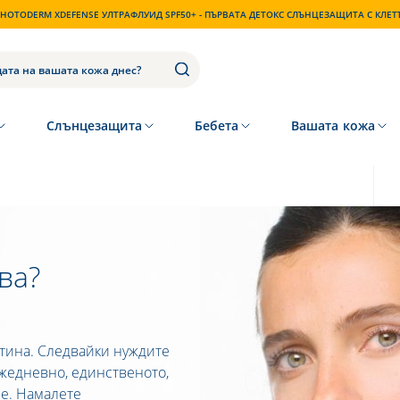
HOTODERM XDEFENSE УЛТРАФЛУИД SPF50+ - ПЪРВАТА ДЕТОКС СЛЪНЦЕЗАЩИТА С КЛЕ
Слънцезащита
Бебета
Вашата кожа
ва?
стина. Следвайки нуждите
ежедневно, единственото,
ие. Намалете