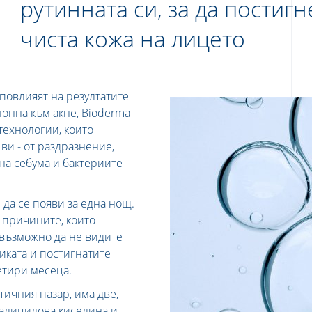
рутинната си, за да постигн
чиста кожа на лицето
 повлияят на резултатите
клонна към акне, Bioderma
технологии, които
ви - от раздразнение,
на себума и бактериите
 да се появи за една нощ.
 причините, които
 възможно да не видите
иката и постигнатите
четири месеца.
тичния пазар, има две,
салицилова киселина и