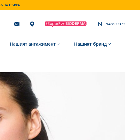
ТЪЧНА ГРИЖА
NAOS SPACE
Subscribing
to
our
newsletter
Нашият ангажимент
Нашият бранд