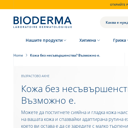
Skip
ОТКРИЙТЕ P
to
main
content
ТЪРСЕНЕ
Нашите продукти
Хигиена
Грижа
Home
Кожа без несъвършенства? Възможно е.
ВЪЗРАСТОВО АКНЕ
Кожа без несъвършенст
Възможно е.
Можете да постигнете сияйна и гладка кожа наи
на вашата кожа и спазвайки адаптирана рутина 
което ви остава е да се заредите с малко търпен