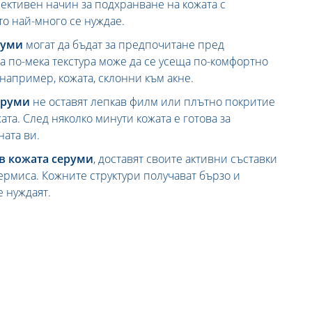
фективен начин за подхранване на кожата с
то най-много се нуждае.
руми
могат да бъдат за предпочитане пред
та по-мека текстура може да се усеща по-комфортно
 например, кожата, склонни към акне.
еруми
не оставят лепкав филм или плътно покритие
ата. След няколко минути кожата е готова за
ната ви.
в кожата серуми
, доставят своите активни съставки
ермиса. Кожните структури получават бързо и
е нуждаят.