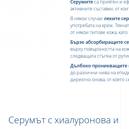
Серумите
са приятен и е
активните съставки, от кои
В някои случаи
леките се
употребата на крем. Тяхна
от някои типове кожа, като
Бързо абсорбиращите с
върху повърхността на кож
следващата стъпка от рути
Дълбоко проникващите 
до различни нива на епид
директно онова, от което с
Серумът с хиалуронова и