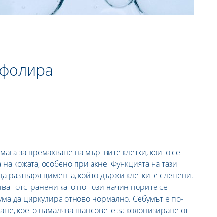
сфолира
ага за премахване на мъртвите клетки, които се
 на кожата, особено при акне. Функцията на тази
да разтваря цимента, който държи клетките слепени.
иват отстранени като по този начин порите се
ума да циркулира отново нормално. Себумът е по-
ане, което намалява шансовете за колонизиране от