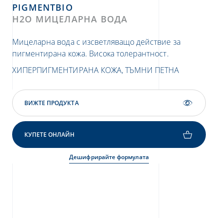
PIGMENTBIO
P
H2O МИЦЕЛАРНА ВОДА
C-
Мицеларна вода с изсветляващо действие за
Ин
пигментирана кожа. Висока толерантност.
пет
ХИПЕРПИГМЕНТИРАНА КОЖА, ТЪМНИ ПЕТНА
ХИ
СТ
ВИЖТЕ ПРОДУКТА
КУПЕТЕ ОНЛАЙН
Дешифрирайте формулата