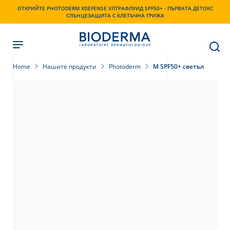
Skip
ОТКРИЙТЕ PHOTODERM XDEFENSE УЛТРАФЛУИД SPF50+ - ПЪРВАТА ДЕТОКС
to
СЛЪНЦЕЗАЩИТА С КЛЕТЪЧНА ГРИЖА
main
content
Home
Нашите продукти
Photoderm
M SPF50+ светъл