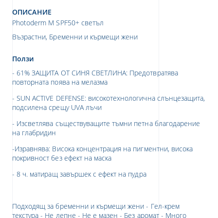
ОПИСАНИЕ
Photoderm M SPF50+ светъл
Възрастни, Бременни и кърмещи жени
Ползи
- 61% ЗАЩИТА ОТ СИНЯ СВЕТЛИНА: Предотвратява
повторната поява на мелазма
- SUN ACTIVE DEFENSE: високотехнологична слънцезащита,
подсилена срещу UVA лъчи
- Изсветлява съществуващите тъмни петна благодарение
на глабридин
-Изравнява: Висока концентрация на пигментни, висока
покривност без ефект на маска
- 8 ч. матиращ завършек с ефект на пудра
Подходящ за бременни и кърмещи жени - Гел-крем
текстура - Не лепне - Не е мазен - Без аромат - Много