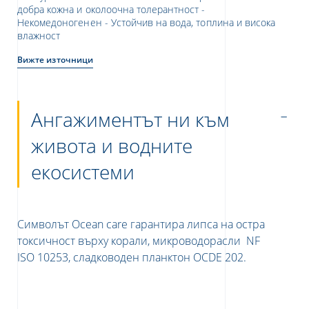
добра кожна и околоочна толерантност -
Некомедоногенен - Устойчив на вода, топлина и висока
влажност
Вижте източници
Ангажиментът ни към
живота и водните
екосистеми
Символът Ocean care гарантира липса на остра
токсичност върху корали, микроводорасли NF
ISO 10253, сладководен планктон OCDE 202.