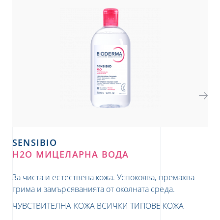
SENSIBIO
S
H2O МИЦЕЛАРНА ВОДА
DE
За чиста и естествена кожа. Успокоява, премахва
Акт
грима и замърсяванията от околната среда.
со
аг
ЧУВСТВИТЕЛНА КОЖА
ВСИЧКИ ТИПОВЕ КОЖА
ЧУ