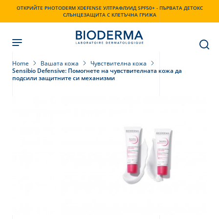
Skip
ОТКРИЙТЕ PHOTODERM XDEFENSE УЛТРАФЛУИД SPF50+ - ПЪРВАТА ДЕТОКС
to
СЛЪНЦЕЗАЩИТА С КЛЕТЪЧНА ГРИЖА
main
content
Home
Вашата кожа
Чувствителна кожа
Sensibio Defensive: Помогнете на чувствителната кожа да
подсили защитните си механизми