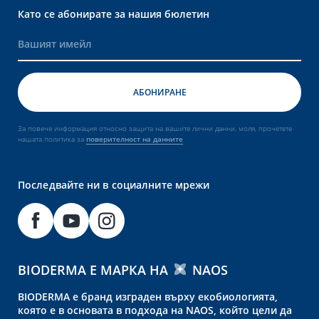
Като се абонирате за нашия бюлетин
За повече информация относно защита на вашите лични данни, моля, прочетете
нашата политика за
поверителност на данните
Последвайте ни в социалните мрежи
BIODERMA Е МАРКА НА
NAOS
BIODERMA е бранд изграден върху екобиологията,
която е в основата в подхода на NAOS, който цели да