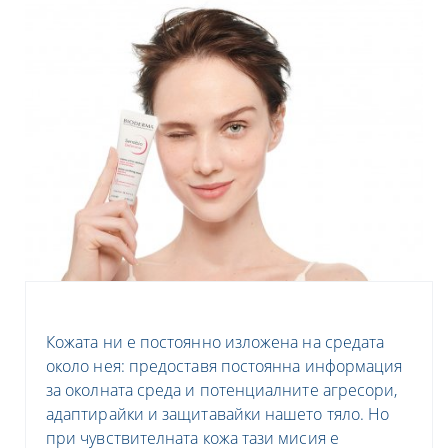
С РАЗБИРАНЕ КЪМ КОЖАТА
РЕШЕНИЯ ЗА НУЖДИТЕ НА КОЖАТА
Какво е чувствителната кожа и как да разберете
Sensibio Defensive: Активната успокояваща грижа,
дали вашата е такава?
която подсилва защитните механизми на кожата
Медицински Стратегически директор - BIODERMA,
Научен директор – NAOS Орели Гийу
Д-р Мишел Саяг
Кожата ни е постоянно изложена на средата
около нея: предоставя постоянна информация
за околната среда и потенциалните агресори,
адаптирайки и защитавайки нашето тяло. Но
при чувствителната кожа тази мисия е