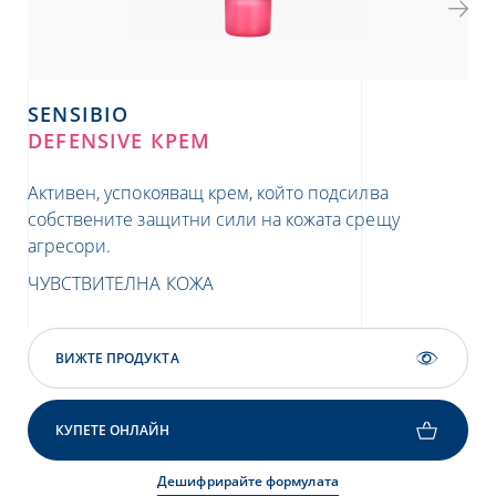
SENSIBIO
S
DEFENSIVE КРЕМ
DE
Активен, успокояващ крем, който подсилва
Акт
собствените защитни сили на кожата срещу
со
агресори.
аг
ЧУВСТВИТЕЛНА КОЖА
ЧУ
ВИЖТЕ ПРОДУКТА
КУПЕТЕ ОНЛАЙН
Дешифрирайте формулата