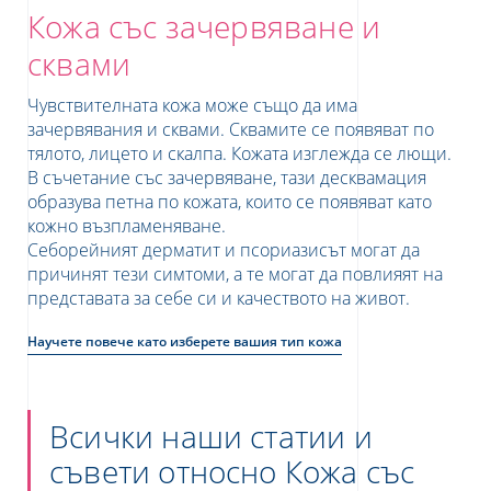
Кожа със зачервяване и
сквами
Чувствителната кожа може също да има
зачервявания и сквами. Сквамите се появяват по
тялото, лицето и скалпа. Кожата изглежда се лющи.
В съчетание със зачервяване, тази десквамация
образува петна по кожата, които се появяват като
кожно възпламеняване.
е
Себорейният дерматит и псориазисът могат да
причинят тези симтоми, а те могат да повлияят на
представата за себе си и качеството на живот.
UR NEWSLETTER
Научете повече като изберете вашия тип кожа
etter
Всички наши статии и
съвети относно Кожа със