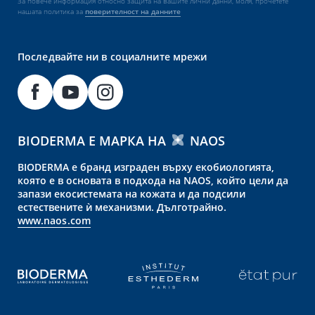
За повече информация относно защита на вашите лични данни, моля, прочетете
нашата политика за
поверителност на данните
Последвайте ни в социалните мрежи
BIODERMA Е МАРКА НА
NAOS
BIODERMA е бранд изграден върху екобиологията,
която е в основата в подхода на NAOS, който цели да
запази екосистемата на кожата и да подсили
естествените ѝ механизми. Дълготрайно.
www.naos.com