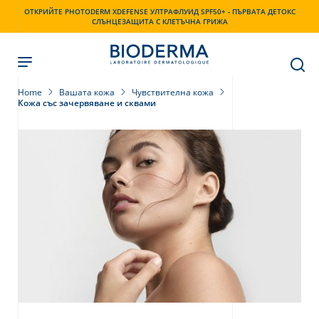
Skip
ОТКРИЙТЕ PHOTODERM XDEFENSE УЛТРАФЛУИД SPF50+ - ПЪРВАТА ДЕТОКС
to
СЛЪНЦЕЗАЩИТА С КЛЕТЪЧНА ГРИЖА
main
content
Home
Вашата кожа
Чувствителна кожа
Кожа със зачервяване и сквами