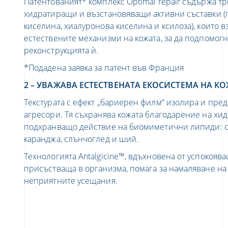
Патентованият* комплекс Optimal repair съдържа 
хидратиращи и възстановяващи активни съставки 
киселина, хиалуронова киселина и ксилоза), които в
естествените механизми на кожата, за да подпомогн
реконструкцията ѝ.
*Подадена заявка за патент във Франция
2 – УВАЖАВА ЕСТЕСТВЕНАТА ЕКОСИСТЕМА НА К
Текстурата с ефект „бариерен филм“ изолира и пре
агресори. Тя съхранява кожата благодарение на хи
подхранващо действие на биомиметични липиди: ск
каранджа, слънчоглед и ший.
Технологията Antalgicine™, вдъхновена от успокояв
присъстваща в организма, помага за намаляване на
неприятните усещания.