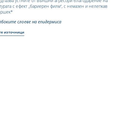
едпазва устните от външни агресори благодарение на
турата с ефект „бариерен филм“, с немазен и нелепкав
ършек*
лбоките слоеве на епидермиса
те източници