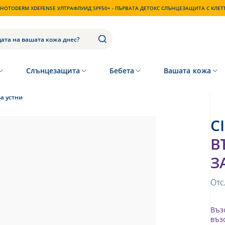
HOTODERM XDEFENSE УЛТРАФЛУИД SPF50+ - ПЪРВАТА ДЕТОКС СЛЪНЦЕЗАЩИТА С КЛЕ
Слънцезащита
Бебета
Вашата кожа
а устни
В
З
Отс
Въз
въз