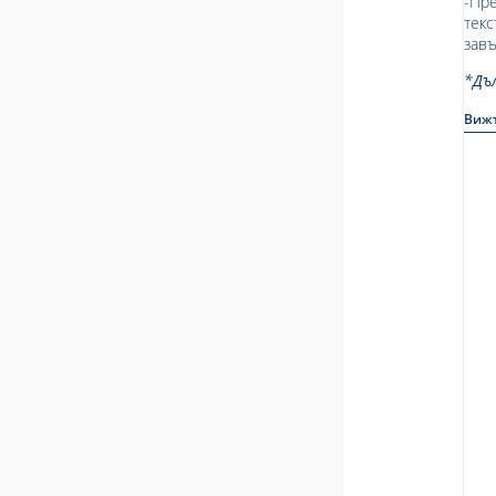
-Пр
текс
зав
*Дъ
Виж