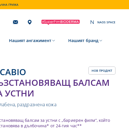
ТЪЧНА ГРИЖА
NAOS SPACE
Subscribing
to
our
newsletter
Нашият ангажимент
Нашият бранд
CICABIO
НОВ ПРОДУКТ
ЪЗСТАНОВЯВАЩ БАЛСАМ
А УСТНИ
лабена, раздразнена кожа
становяващ балсам за устни с „бариерен филм“, който
становява в дълбочина* от 24-тия час**