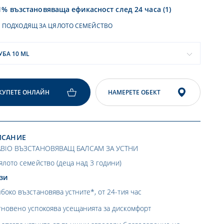
1% възстановяваща ефикасност след 24 часа (1)
ПОДХОДЯЩ ЗА ЦЯЛОТО СЕМЕЙСТВО
УБА 10 ML
КУПЕТЕ ОНЛАЙН
НАМЕРЕТЕ ОБЕКТ
ИСАНИЕ
ABIO ВЪЗСТАНОВЯВАЩ БАЛСАМ ЗА УСТНИ
ялото семейство (деца над 3 години)
зи
боко възстановява устните*, от 24-тия час
гновено успокоява усещанията за дискомфорт