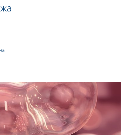
ожа
на