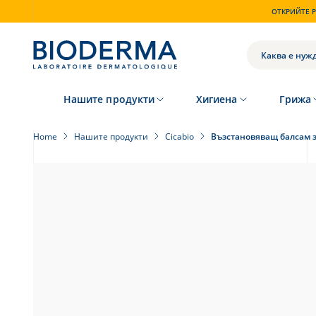
Skip
ОТКРИЙТЕ P
to
main
content
ТЪРСЕНЕ
Нашите продукти
Хигиена
Грижа
Home
Нашите продукти
Cicabio
Възстановяващ балсам з