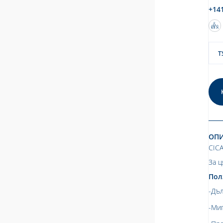
+14
Т
ОП
CIC
За ц
Пол
-Дъл
-Ми