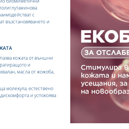
трио биомиметични
(полиглутаминова
заимодействат с
ат възстановяването и
ОЖАТА
дпазва кожата от външни
дратиращото и
валан, масла от жожоба,
аща молекула, естествено
 дискомфорта и успокоява