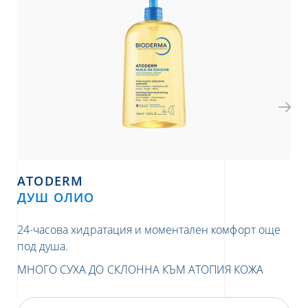
ATODERM
ДУШ ОЛИО
СТ
24-часова хидратация и моментален комфорт още
Хид
под душа.
СУ
МНОГО СУХА ДО СКЛОННА КЪМ АТОПИЯ КОЖА