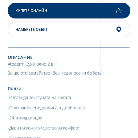
КУПЕТЕ ОНЛАЙН
НАМЕРЕТЕ ОБЕКТ
ОПИСАНИЕ
Atoderm Сухо олио 2 в 1
За цялото семейство (без недоносени бебета)
Ползи
-Изглажда текстурата на кожата
-Подхранва епидермиса в дълбочина
-24 ч хидратация
-Дава на кожата чувство за комфорт
-Озарява кожата