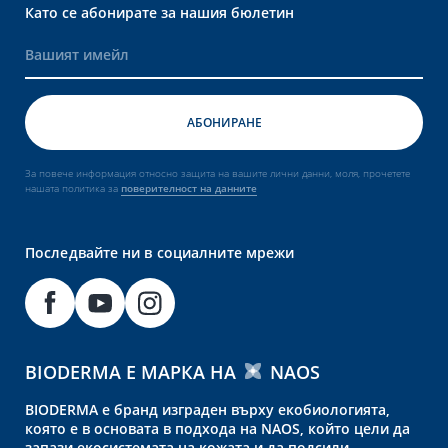
Като се абонирате за нашия бюлетин
За повече информация относно защита на вашите лични данни, моля, прочетете
нашата политика за
поверителност на данните
Последвайте ни в социалните мрежи
BIODERMA Е МАРКА НА
NAOS
BIODERMA е бранд изграден върху екобиологията,
която е в основата в подхода на NAOS, който цели да
запази екосистемата на кожата и да подсили