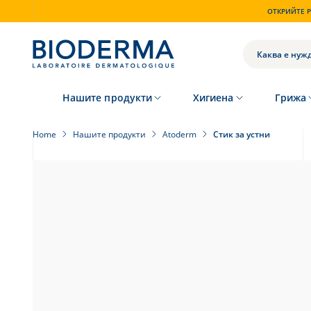
Skip
ОТКРИЙТЕ P
to
main
content
ТЪРСЕНЕ
Нашите продукти
Хигиена
Грижа
Home
Нашите продукти
Atoderm
Стик за устни