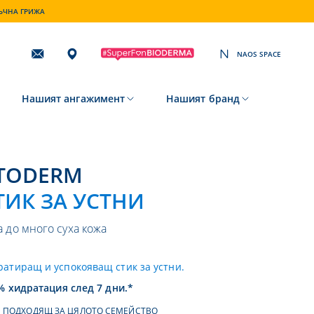
ТЪЧНА ГРИЖА
NAOS SPACE
Subscribing
to
our
newsletter
Нашият ангажимент
Нашият бранд
ATODERM
ТИК ЗА УСТНИ
а до много суха кожа
ратиращ и успокояващ стик за устни.
% хидратация след 7 дни.*
ПОДХОДЯЩ ЗА ЦЯЛОТО СЕМЕЙСТВО