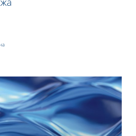
ожа
на