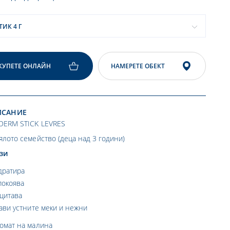
ТИК 4 Г
КУПЕТЕ ОНЛАЙН
НАМЕРЕТЕ ОБЕКТ
ИСАНИЕ
DERM STICK LEVRES
ялото семейство (деца над 3 години)
зи
дратира
покоява
щитава
ави устните меки и нежни
ромат на малина