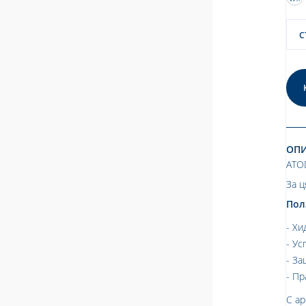
С
ОП
ATO
За ц
Пол
Хи
Ус
За
Пр
С а