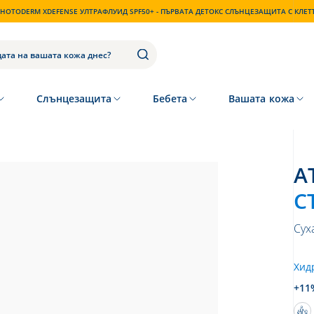
HOTODERM XDEFENSE УЛТРАФЛУИД SPF50+ - ПЪРВАТА ДЕТОКС СЛЪНЦЕЗАЩИТА С КЛЕ
Слънцезащита
Бебета
Вашата кожа
С
Сух
Хид
+11