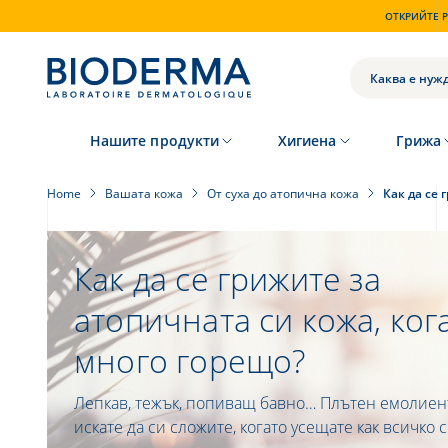
Skip
ОТКРИЙТЕ P
to
main
content
ТЪРСЕНЕ
Нашите продукти
Хигиена
Грижа
Home
Вашата кожа
От суха до атопична кожа
Как да се 
Как да се грижите за
атопичната си кожа, ког
много горещо?
Лепкав, тежък, попиващ бавно… Плътен емолиент
искате да си сложите, когато усещате как всичко 