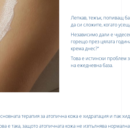
Лепкав, тежък, попиващ ба
да си сложите, когато усещ
Независимо дали е чудесе
горещо през цялата година
крема днес?“
Това е истински проблем 
на ежедневна база.
сновната терапия за атопична кожа е хидратация и пак хи
ова е така, защото атопичната кожа не изпълнява нормална