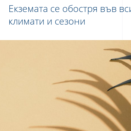
Екземата се обостря във вс
климати и сезони