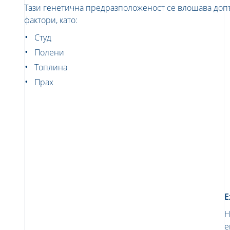
Тази генетична предразположеност се влошава до
фактори, като:
Студ
Полени
Топлина
Прах
Е
Н
е