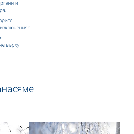
ергени и
ра.
карите
 изключения!“
о
ие върху
анасяме