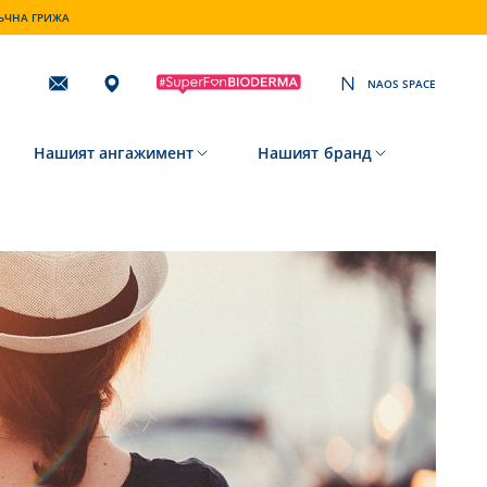
ТЪЧНА ГРИЖА
NAOS SPACE
Subscribing
to
our
newsletter
Нашият ангажимент
Нашият бранд