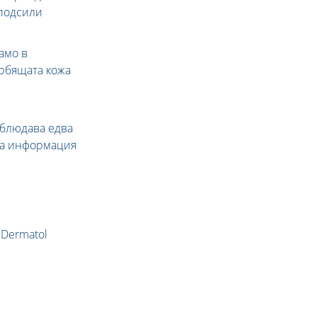
 подсили
амо в
ърбящата кожа
аблюдава едва
на информация
n Dermatol