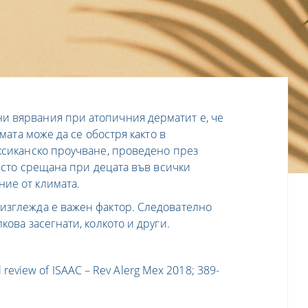
и вярвания при атопичния дерматит е, че
емата може да се обостря както в
ексиканско проучване, проведено през
често срещана при децата във всички
ие от климата.
изглежда е важен фактор. Следователно
кова засегнати, колкото и други.
al review of ISAAC – Rev Alerg Mex 2018; 389-