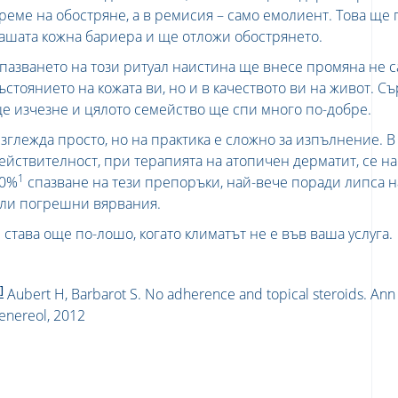
реме на обостряне, а в ремисия – само емолиент. Това ще
ашата кожна бариера и ще отложи обострянето.
пазването на този ритуал наистина ще внесе промяна не с
ъстоянието на кожата ви, но и в качеството ви на живот. С
е изчезне и цялото семейство ще спи много по-добре.
зглежда просто, но на практика е сложно за изпълнение. В
ействителност, при терапията на атопичен дерматит, се н
1
0%
спазване на тези препоръки, най-вече поради липса 
ли погрешни вярвания.
 става още по-лошо, когато климатът не е във ваша услуга.
]
Aubert H, Barbarot S. No adherence and topical steroids. An
enereol, 2012