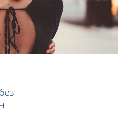
без
н