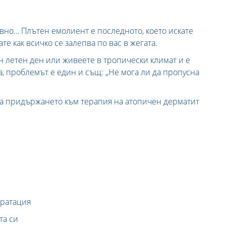
вно… Плътен емолиент е последното, което искате
ате как всичко се залепва по вас в жегата.
н летен ден или живеете в тропически климат и е
, проблемът е един и същ: „Не мога ли да пропусна
за придържането към терапия на атопичен дерматит
дратация
та си