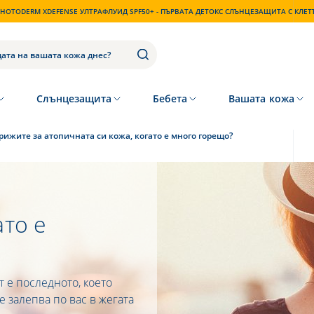
HOTODERM XDEFENSE УЛТРАФЛУИД SPF50+ - ПЪРВАТА ДЕТОКС СЛЪНЦЕЗАЩИТА С КЛЕ
Слънцезащита
Бебета
Вашата кожа
грижите за атопичната си кожа, когато е много горещо?
ато е
 е последното, което
се залепва по вас в жегата