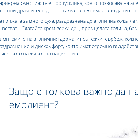
ариерна функция: тя е пропусклива, което позволява на ал
ъншни дразнители да проникват в нея, вместо тя да ги спи
а грижата за много суха, раздразнена до атопична кожа, ле
ъветват: „Слагайте крем всеки ден, през цялата година, без
имптомите на атопичния дерматит са тежки: сърбеж, кожн
аздразнение и дискомфорт, които имат огромно въздейств
ачеството на живот на пациентите.
Защо е толкова важно да н
емолиент?