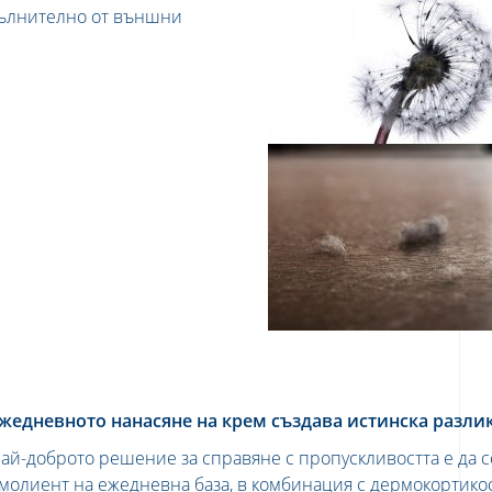
пълнително от външни
жедневното нанасяне на крем създава истинска разли
ай-доброто решение за справяне с пропускливостта е да с
молиент на ежедневна база, в комбинация с дермокортико