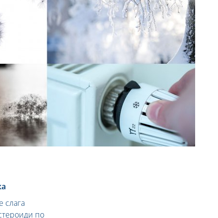
ка
е слага
стероиди по