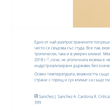
Едно от най-разпространените погрешн
често се свързва със студа. Все пак, екз
тропически, така и в умерен климат. М
2
2018 г.
, сочи, че атопичната екзема е 
индустриализирани държави, без значен
Освен температурата, влажността също 
страни с горещ и сух климат са също тол
[2]
Sanchez J. Sanchez A. Cardona R. Critic
399