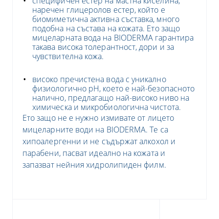
специфичен естер на мастна киселина,
наречен глицеролов естер, който е
биомиметична активна съставка, много
подобна на състава на кожата. Ето защо
мицеларната вода на BIODERMA гарантира
такава висока толерантност, дори и за
чувствителна кожа.
високо пречистена вода с уникално
физиологично pH, което е най-безопасното
налично, предлагащо най-високо ниво на
химическа и микробиологична чистота.
Ето защо не е нужно измивате от лицето
мицеларните води на BIODERMA. Те са
хипоалергенни и не съдържат алкохол и
парабени, пасват идеално на кожата и
запазват нейния хидролипиден филм.