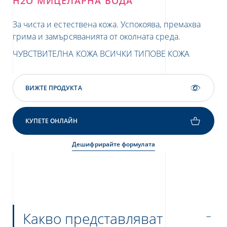
H2O МИЦЕЛАРНА ВОДА
H
За чиста и естествена кожа. Успокоява, премахва
По
грима и замърсяванията от околната среда.
зад
ЧУВСТВИТЕЛНА КОЖА
ВСИЧКИ ТИПОВЕ КОЖА
ВС
ВИЖТЕ ПРОДУКТА
КУПЕТЕ ОНЛАЙН
Дешифрирайте формулата
Какво представляват