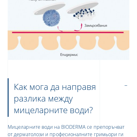
Как мога да направя
разлика между
мицеларните води?
Мицеларните води на BIODERMA се препоръчват
от дерматолози и професионалните гримьори ги