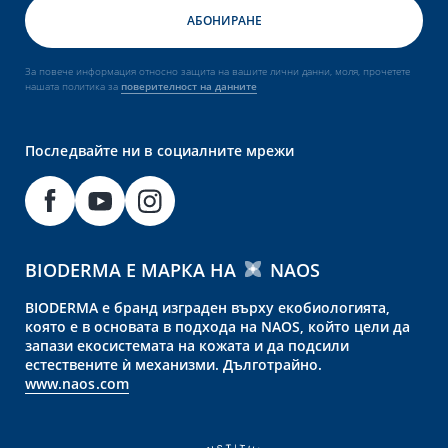
За повече информация относно защита на вашите лични данни, моля, прочетете
нашата политика за
поверителност на данните
Последвайте ни в социалните мрежи
BIODERMA Е МАРКА НА
NAOS
BIODERMA е бранд изграден върху екобиологията,
която е в основата в подхода на NAOS, който цели да
запази екосистемата на кожата и да подсили
естествените ѝ механизми. Дълготрайно.
www.naos.com