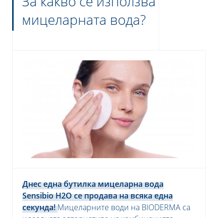
За какво се използва
мицеларната вода?
я относно защита на вашите лични
рочетете нашата политика за
ителност на данните
Днес една бутилка мицеларна вода
Sensibio H2O се продава на всяка една
секунда!
Мицеларните води на BIODERMA са