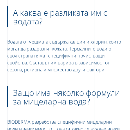
А каква е разликата им с
водата?
Водата от чешмата съдържа калции и хлорин, които
могат да раздразнят кожата. Термалните води от
своя страна нямат специфични почистващи
свойства. Съставът им варира в зависимост от
сезона, региона и множество други фактори.
Защо има няколко формули
за мицеларна вода?
BIODERMA разработва специфични мицеларни
води в зависимост от това от какво се нуждае всеки