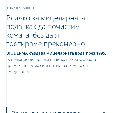
ЕЖЕДНЕВНИ СЪВЕТИ
Всичко за мицеларната
вода: как да почистим
кожата, без да я
третираме прекомерно
BIODERMA създава мицеларната вода през 1995,
е
революционизирайки начина, по който хората
премахват грима си и почистват кожата си
ежедневно.
UR NEWSLETTER
etter