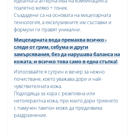
идеалната алтернатива на комбинацията
тоалетно мляко + тоник.
Създадени са на основата на мицеларната
технология, а ексклузивните им съставки и
формули ги правят уникални.
Мицеларната вода премахва всичко -
следи от грим, себума и други
замърсявания, без да нарушава баланса на
кожата, и всичко това само в една стъпка!
Използвайте я сутрин и вечер за нежно
почистване, което уважава дори и най-
чувствителната кожа.
Подходяща за хора с реактивна или
нетолерантна кожа, при които дори триенето
с памучен тампон може да предизвика
раздразнение.