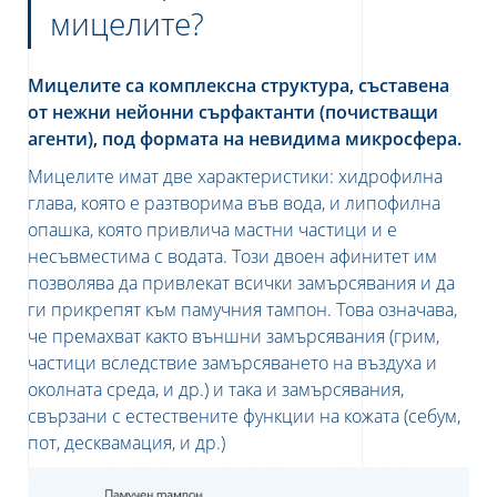
мицелите?
Мицелите са комплексна структура, съставена
от нежни нейонни сърфактанти (почистващи
агенти), под формата на невидима микросфера.
Мицелите имат две характеристики: хидрофилна
глава, която е разтворима във вода, и липофилна
опашка, която привлича мастни частици и е
несъвместима с водата. Този двоен афинитет им
позволява да привлекат всички замърсявания и да
ги прикрепят към памучния тампон. Това означава,
че премахват както външни замърсявания (грим,
частици вследствие замърсяването на въздуха и
околната среда, и др.) и така и замърсявания,
свързани с естествените функции на кожата (себум,
пот, десквамация, и др.)