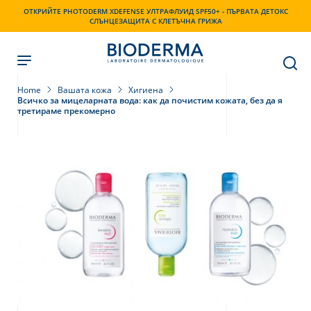
Skip
ОТКРИЙТЕ PHOTODERM XDEFENSE УЛТРАФЛУИД SPF50+ - ПЪРВАТА ДЕТОКС
to
СЛЪНЦЕЗАЩИТА С КЛЕТЪЧНА ГРИЖА
main
content
Home
Вашата кожа
Хигиена
Всичко за мицеларната вода: как да почистим кожата, без да я
третираме прекомерно