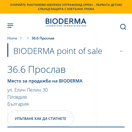
Skip
ОТКРИЙТЕ PHOTODERM XDEFENSE УЛТРАФЛУИД SPF50+ - ПЪРВАТА ДЕТОКС
to
СЛЪНЦЕЗАЩИТА С КЛЕТЪЧНА ГРИЖА
main
content
Home
36.6 Прослав
BIODERMA point of sale
36.6 Прослав
Място за продажба на BIODERMA
ул. Елин Пелин 30
Пловдив
България
УПЪТВАНЕ КАК ДА СТИГНЕТЕ