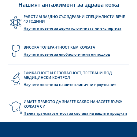
Нашият ангажимент за здрава кожа
РАБОТИМ ЗАЕДНО СЪС ЗДРАВНИ СПЕЦИАЛИСТИ ВЕЧЕ
40 ГОДИНИ
Научете повече за дерматологичната ни експертиза
ВИСОКА ТОЛЕРАНТНОСТ КЪМ КОЖАТА
Научете повече за екобиологичния ни подход
е
ЕФИКАСНОСТ И БЕЗОПАСНОСТ, ТЕСТВАНИ ПОД
МЕДИЦИНСКИ КОНТРОЛ
Научете повече за нашите клинични проучвания
UR NEWSLETTER
ИМАТЕ ПРАВОТО ДА ЗНАЕТЕ КАКВО НАНАСЯТЕ ВЪРХУ
etter
КОЖАТА СИ
Пълна транспарантност за състава на вашите продукти