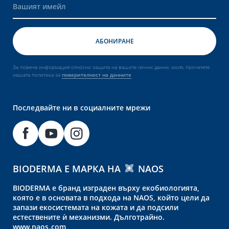
За повече информация относно защита на вашите лични данни, моля, прочетете
нашата политика за
поверителност на данните
Последвайте ни в социалните мрежи
BIODERMA Е МАРКА НА
NAOS
BIODERMA е бранд изграден върху екобиологията,
която е в основата в подхода на NAOS, който цели да
запази екосистемата на кожата и да подсили
естествените ѝ механизми. Дълготрайно.
www.naos.com