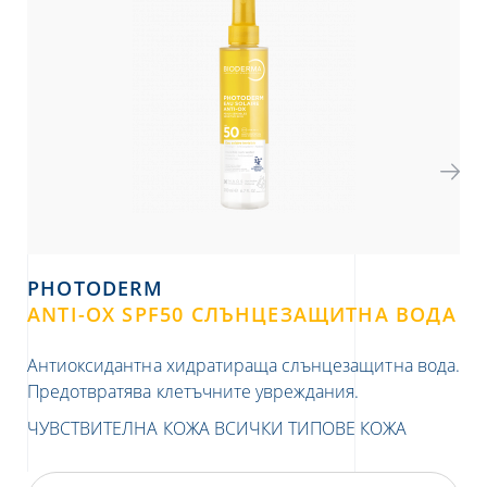
PHOTODERM
P
ANTI-OX SPF50 СЛЪНЦЕЗАЩИТНА ВОДА
B
Антиоксидантна хидратираща слънцезащитна вода.
Хи
Предотвратява клетъчните увреждания.
ест
ЧУВСТВИТЕЛНА КОЖА
ВСИЧКИ ТИПОВЕ КОЖА
ЧУ