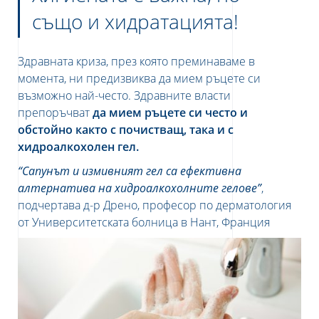
също и хидратацията!
тносно защита на вашите лични данни,
 политика за
поверителност на данните
Здравната криза, през която преминаваме в
момента, ни предизвиква да мием ръцете си
възможно най-често. Здравните власти
препоръчват
да мием ръцете си често и
обстойно както с почистващ, така и с
хидроалкохолен гел.
“Сапунът и измивният гел са ефективна
алтернатива на хидроалкохолните гелове”
,
подчертава д-р Дрено, професор по дерматология
от Университетската болница в Нант, Франция