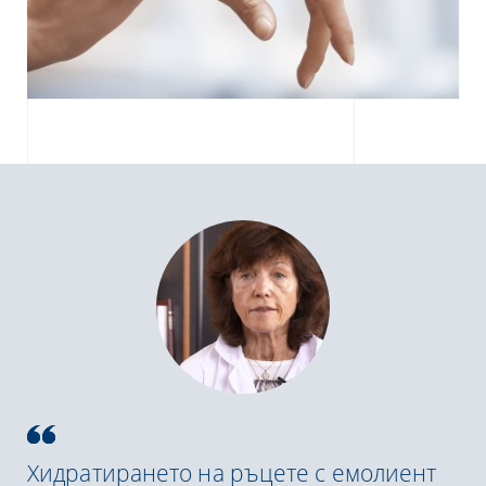
Хидратирането на ръцете с емолиент