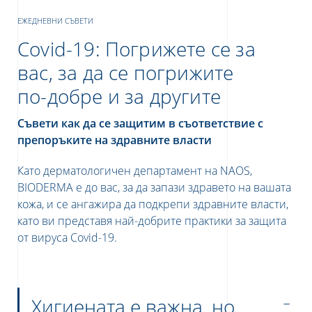
ЕЖЕДНЕВНИ СЪВЕТИ
Covid-19: Погрижете се за
вас, за да се погрижите
по-добре и за другите
Съвети как да се защитим в съответствие с
препоръките на здравните власти
е
Като дерматологичен департамент на
NAOS,
BIODERMA
е до вас, за да запази здравето
на вашата
кожа
,
и се ангажира да подкрепи здравните власти,
UR NEWSLETTER
като ви представя най-добрите практики за защита
от вируса Covid-19.
etter
Хигиената е важна, но