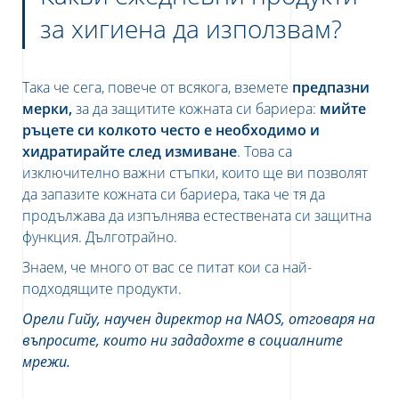
за хигиена да използвам?
Така че сега, повече от всякога
, вземете
предпазни
мерки,
за да защитите кожната си бариера:
мийте
ръцете си колкото често е необходимо и
хидратирайте след измиване
.
Това са
изключително важни стъпки, които ще ви позволят
да запазите кожната си бариера, така че тя да
продължава да изпълнява естествената си защитна
функция. Дълготрайно.
Знаем, че много от вас се питат кои са най-
подходящите продукти.
Орели Гийу, научен директор на
NAOS
, отговаря на
въпросите, които ни зададохте в социалните
мрежи.