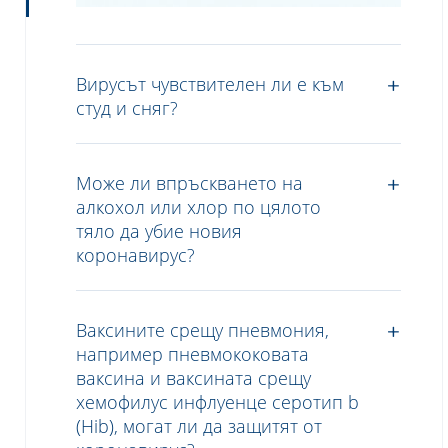
Вирусът чувствителен ли е към
студ и сняг?
Може ли впръскването на
алкохол или хлор по цялото
тяло да убие новия
коронавирус?
Ваксините срещу пневмония,
например пневмококовата
ваксина и ваксината срещу
хемофилус инфлуенце серотип b
(Hib), могат ли да защитят от