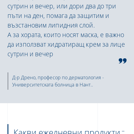
сутрин и вечер, или дори два до три
пъти на ден, помага да защитим и
възстановим липидния слой.
А за хората, които носят маска, е важно
да използват хидратиращ крем за лице
сутрин и вечер
Д-р Дрено, професор по дерматология -
Университетската болница в Нант..
Какви ежедневни продукти