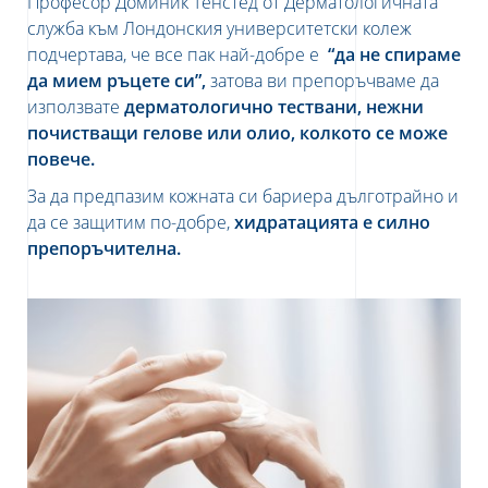
Професор Доминик Тенстед от Дерматологичната
служба към Лондонския университетски колеж
подчертава, че все пак най-добре е
“да не спираме
да мием ръцете си”,
затова ви
препоръчваме да
използвате
дерматологично тествани, нежни
почистващи гелове или олио, колкото се може
повече.
За да предпазим кожната си бариера дълготрайно и
да се защитим по-добре,
хидратацията е силно
препоръчителна.