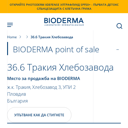
Skip
ОТКРИЙТЕ PHOTODERM XDEFENSE УЛТРАФЛУИД SPF50+ - ПЪРВАТА ДЕТОКС
to
СЛЪНЦЕЗАЩИТА С КЛЕТЪЧНА ГРИЖА
main
content
Home
36.6 Тракия Хлебозавода
BIODERMA point of sale
36.6 Тракия Хлебозавода
Място за продажба на BIODERMA
ж.к. Тракия, Хлебозавод 3, УПИ 2
Пловдив
България
УПЪТВАНЕ КАК ДА СТИГНЕТЕ