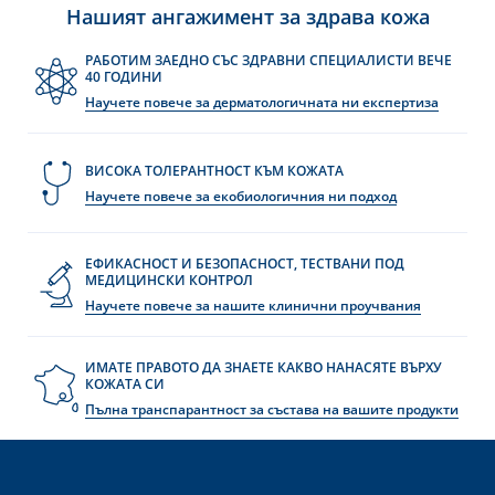
Нашият ангажимент за здрава кожа
РАБОТИМ ЗАЕДНО СЪС ЗДРАВНИ СПЕЦИАЛИСТИ ВЕЧЕ
40 ГОДИНИ
Научете повече за дерматологичната ни експертиза
ВИСОКА ТОЛЕРАНТНОСТ КЪМ КОЖАТА
Научете повече за екобиологичния ни подход
е
ЕФИКАСНОСТ И БЕЗОПАСНОСТ, ТЕСТВАНИ ПОД
МЕДИЦИНСКИ КОНТРОЛ
Научете повече за нашите клинични проучвания
UR NEWSLETTER
ИМАТЕ ПРАВОТО ДА ЗНАЕТЕ КАКВО НАНАСЯТЕ ВЪРХУ
etter
КОЖАТА СИ
Пълна транспарантност за състава на вашите продукти