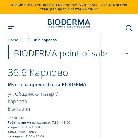
Skip
ОТКРИЙТЕ PHOTODERM XDEFENSE УЛТРАФЛУИД SPF50+ - ПЪРВАТА ДЕТОКС
to
СЛЪНЦЕЗАЩИТА С КЛЕТЪЧНА ГРИЖА
main
content
Home
36.6 Карлово
BIODERMA point of sale
36.6 Карлово
Място за продажба на BIODERMA
ул. Общински пазар 9
Карлово
България
887701248
Работно време
понеделник: 7:30 – 19:00
вторник: 7:30 – 19:00
сряда: 7:30 – 19:00
четвъртък: 7:30 – 19:00