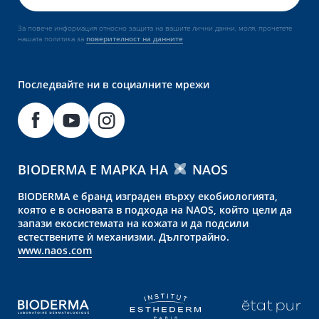
За повече информация относно защита на вашите лични данни, моля, прочетете
нашата политика за
поверителност на данните
Последвайте ни в социалните мрежи
BIODERMA Е МАРКА НА
NAOS
BIODERMA е бранд изграден върху екобиологията,
която е в основата в подхода на NAOS, който цели да
запази екосистемата на кожата и да подсили
естествените ѝ механизми. Дълготрайно.
www.naos.com