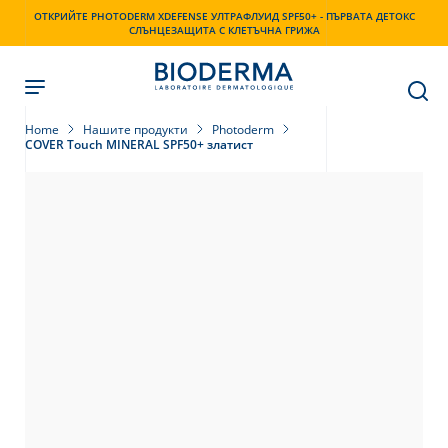
Skip
ОТКРИЙТЕ PHOTODERM XDEFENSE УЛТРАФЛУИД SPF50+ - ПЪРВАТА ДЕТОКС
to
СЛЪНЦЕЗАЩИТА С КЛЕТЪЧНА ГРИЖА
main
content
Home
Нашите продукти
Photoderm
COVER Touch MINERAL SPF50+ златист