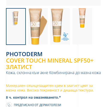
я относно защита на вашите лични
рочетете нашата политика за
ителност на данните
PHOTODERM
COVER TOUCH MINERAL SPF50+
ЗЛАТИСТ
Кожа, склонна към акне
Комбинирана до мазна кожа
Минерален слънцезащитeн крем в златист цвят за
мазна кожа. Висока покривност и дишаща текстура.
8 ч. контрол на омазняването.*
ПРЕДПИСАНО ОТ ДЕРМАТОЛОЗИ