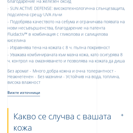
SUN ACTIVE DEFENSE: високотехнологична слънцезащита,
подсилена срещу UVA лъчи
Подобрява качеството на себума и ограничава появата на
нови несъвършенства, благодарение на патента
Fluidactiv™ в комбинация с гликолова и салицилова
киселина
Изравнява тена на кожата с 8 ч. пълна покривност
Уважава комбинираната към мазна кожа, като осигурява 8
ч. контрол на омазняването и позволява на кожата да диша
Без аромат - Много добра кожна и очна толерантност -
Неакнегенен - Без мазнини - Устойчив на вода, топлина,
висока влажност
Вижте източници
Какво се случва с вашата
кожа